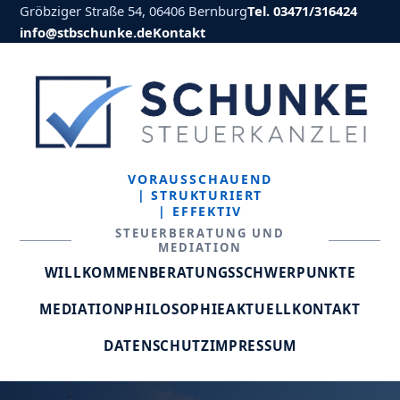
Gröbziger Straße 54, 06406 Bernburg
Tel. 03471/316424
info@stbschunke.de
Kontakt
VORAUSSCHAUEND
| STRUKTURIERT
| EFFEKTIV
STEUERBERATUNG UND
MEDIATION
WILLKOMMEN
BERATUNGSSCHWERPUNKTE
MEDIATION
PHILOSOPHIE
AKTUELL
KONTAKT
DATENSCHUTZ
IMPRESSUM