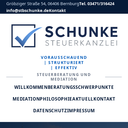
Gröbziger Straße 54, 06406 Bernburg
Tel. 03471/316424
info@stbschunke.de
Kontakt
VORAUSSCHAUEND
| STRUKTURIERT
| EFFEKTIV
STEUERBERATUNG UND
MEDIATION
WILLKOMMEN
BERATUNGSSCHWERPUNKTE
MEDIATION
PHILOSOPHIE
AKTUELL
KONTAKT
DATENSCHUTZ
IMPRESSUM