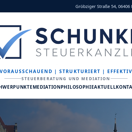
Gröbziger Straße 54, 06406
VORAUSSCHAUEND
| STRUKTURIERT
| EFFEKTI
STEUERBERATUNG UND MEDIATION
CHWERPUNKTE
MEDIATION
PHILOSOPHIE
AKTUELL
KONT