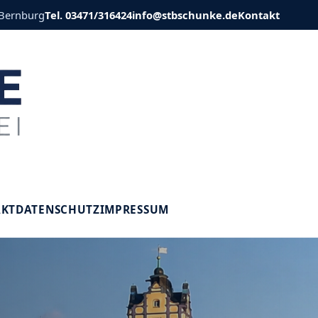
 Bernburg
Tel. 03471/316424
info@stbschunke.de
Kontakt
V
AKT
DATENSCHUTZ
IMPRESSUM