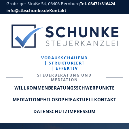
Gröbziger Straße 54, 06406 Bernburg
Tel. 03471/316424
info@stbschunke.de
Kontakt
VORAUSSCHAUEND
| STRUKTURIERT
| EFFEKTIV
STEUERBERATUNG UND
MEDIATION
WILLKOMMEN
BERATUNGSSCHWERPUNKTE
MEDIATION
PHILOSOPHIE
AKTUELL
KONTAKT
DATENSCHUTZ
IMPRESSUM