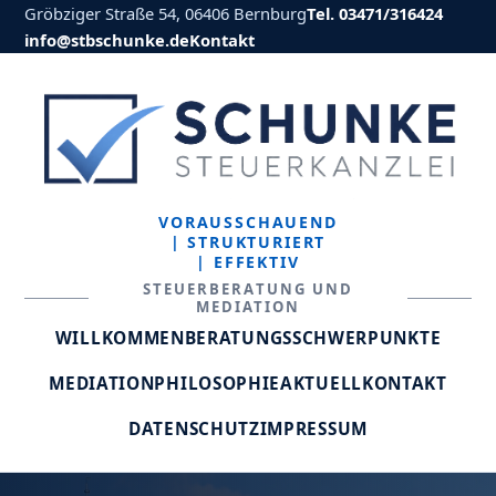
Gröbziger Straße 54, 06406 Bernburg
Tel. 03471/316424
info@stbschunke.de
Kontakt
VORAUSSCHAUEND
| STRUKTURIERT
| EFFEKTIV
STEUERBERATUNG UND
MEDIATION
WILLKOMMEN
BERATUNGSSCHWERPUNKTE
MEDIATION
PHILOSOPHIE
AKTUELL
KONTAKT
DATENSCHUTZ
IMPRESSUM