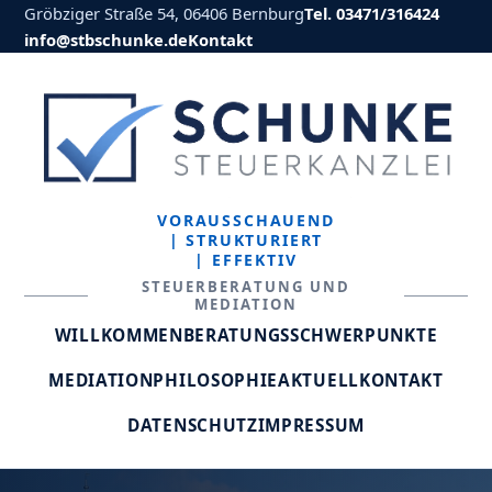
Gröbziger Straße 54, 06406 Bernburg
Tel. 03471/316424
info@stbschunke.de
Kontakt
VORAUSSCHAUEND
| STRUKTURIERT
| EFFEKTIV
STEUERBERATUNG UND
MEDIATION
WILLKOMMEN
BERATUNGSSCHWERPUNKTE
MEDIATION
PHILOSOPHIE
AKTUELL
KONTAKT
DATENSCHUTZ
IMPRESSUM