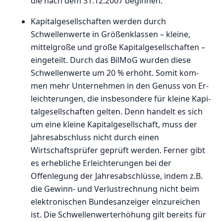
die nach dem 31.12.2007 beginnen.
Kapitalgesellschaften werden durch
Schwellenwerte in Größenklassen – kleine,
mittelgroße und große Kapitalgesellschaften –
eingeteilt. Durch das BilMoG wurden diese
Schwellenwerte um 20 % erhöht. Somit kom­
men mehr Un­ter­neh­men in den Ge­nuss von Er­
leich­te­run­gen, die insbesondere für klei­ne Ka­pi­
tal­ge­sell­schaf­ten gel­ten. Denn handelt es sich
um eine kleine Kapitalgesellschaft, muss der
Jahresabschluss nicht durch einen
Wirtschaftsprüfer geprüft werden. Ferner gibt
es erhebliche Erleichterungen bei der
Offenlegung der Jahresabschlüsse, indem z.B.
die Gewinn- und Verlustrechnung nicht beim
elektronischen Bundesanzeiger einzureichen
ist. Die Schwellenwerterhöhung gilt bereits für