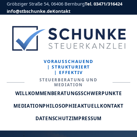
Gröbziger Straße 54, 06406 Bernburg
Tel. 03471/316424
info@stbschunke.de
Kontakt
VORAUSSCHAUEND
| STRUKTURIERT
| EFFEKTIV
STEUERBERATUNG UND
MEDIATION
WILLKOMMEN
BERATUNGSSCHWERPUNKTE
MEDIATION
PHILOSOPHIE
AKTUELL
KONTAKT
DATENSCHUTZ
IMPRESSUM