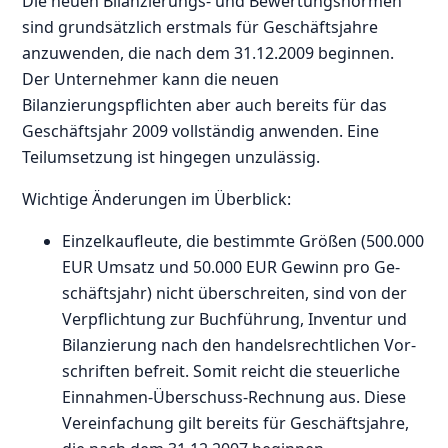
Die neuen Bilanzierungs- und Bewertungsnormen
sind grundsätzlich erstmals für Geschäftsjahre
anzuwenden, die nach dem 31.12.2009 beginnen.
Der Unternehmer kann die neuen
Bilanzierungspflichten aber auch bereits für das
Geschäftsjahr 2009 vollständig anwenden. Eine
Teilumsetzung ist hingegen unzulässig.
Wich­tig­e Änderungen im Überblick:
Ein­zel­kauf­leu­te, die be­stimm­te Größen (500.000
EUR Um­satz und 50.000 EUR Ge­winn pro Ge­
schäfts­jahr) nicht über­schrei­ten, sind von der
Ver­pflich­tung zur Buch­füh­rung, In­ven­tur und
Bi­lan­zie­rung nach den han­dels­recht­li­chen Vor­
schrif­ten be­freit. Somit reicht die steuerliche
Einnahmen-Überschuss-Rechnung aus. Diese
Vereinfachung gilt bereits für Geschäftsjahre,