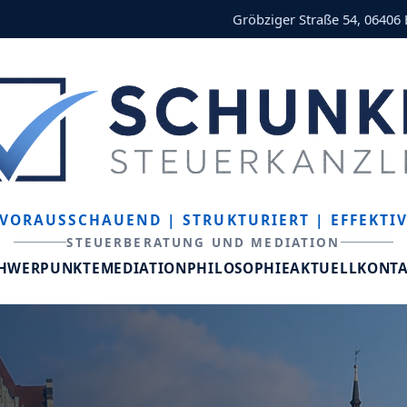
Gröbziger Straße 54, 06406
VORAUSSCHAUEND
| STRUKTURIERT
| EFFEKTI
STEUERBERATUNG UND MEDIATION
CHWERPUNKTE
MEDIATION
PHILOSOPHIE
AKTUELL
KONT