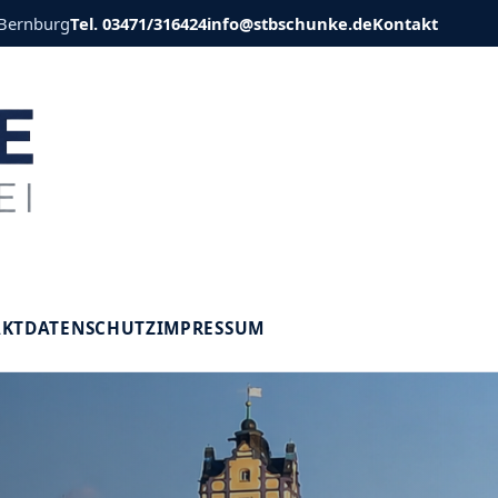
 Bernburg
Tel. 03471/316424
info@stbschunke.de
Kontakt
V
AKT
DATENSCHUTZ
IMPRESSUM