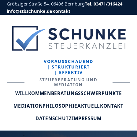
Gröbziger Straße 54, 06406 Bernburg
Tel. 03471/316424
info@stbschunke.de
Kontakt
VORAUSSCHAUEND
| STRUKTURIERT
| EFFEKTIV
STEUERBERATUNG UND
MEDIATION
WILLKOMMEN
BERATUNGSSCHWERPUNKTE
MEDIATION
PHILOSOPHIE
AKTUELL
KONTAKT
DATENSCHUTZ
IMPRESSUM