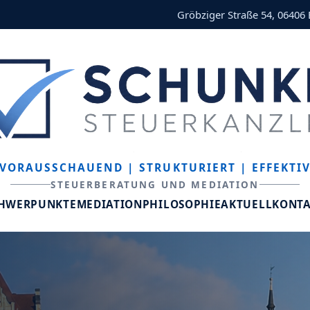
Gröbziger Straße 54, 06406
VORAUSSCHAUEND
| STRUKTURIERT
| EFFEKTI
STEUERBERATUNG UND MEDIATION
CHWERPUNKTE
MEDIATION
PHILOSOPHIE
AKTUELL
KONT