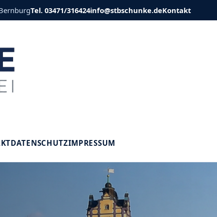
 Bernburg
Tel. 03471/316424
info@stbschunke.de
Kontakt
V
AKT
DATENSCHUTZ
IMPRESSUM