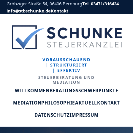
Gröbziger Straße 54, 06406 Bernburg
Tel. 03471/316424
info@stbschunke.de
Kontakt
VORAUSSCHAUEND
| STRUKTURIERT
| EFFEKTIV
STEUERBERATUNG UND
MEDIATION
WILLKOMMEN
BERATUNGSSCHWERPUNKTE
MEDIATION
PHILOSOPHIE
AKTUELL
KONTAKT
DATENSCHUTZ
IMPRESSUM