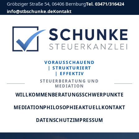
Gröbziger Straße 54, 06406 Bernburg
Tel. 03471/316424
info@stbschunke.de
Kontakt
VORAUSSCHAUEND
| STRUKTURIERT
| EFFEKTIV
STEUERBERATUNG UND
MEDIATION
WILLKOMMEN
BERATUNGSSCHWERPUNKTE
MEDIATION
PHILOSOPHIE
AKTUELL
KONTAKT
DATENSCHUTZ
IMPRESSUM