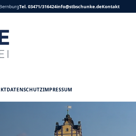
 Bernburg
Tel. 03471/316424
info@stbschunke.de
Kontakt
V
AKT
DATENSCHUTZ
IMPRESSUM