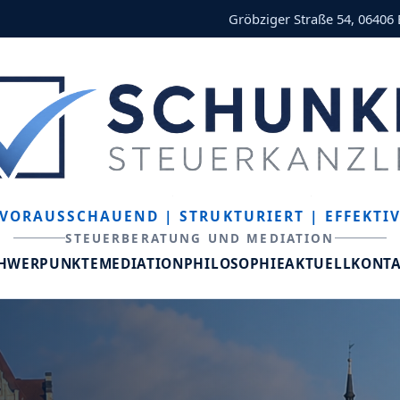
Gröbziger Straße 54, 06406
VORAUSSCHAUEND
| STRUKTURIERT
| EFFEKTI
STEUERBERATUNG UND MEDIATION
CHWERPUNKTE
MEDIATION
PHILOSOPHIE
AKTUELL
KONT