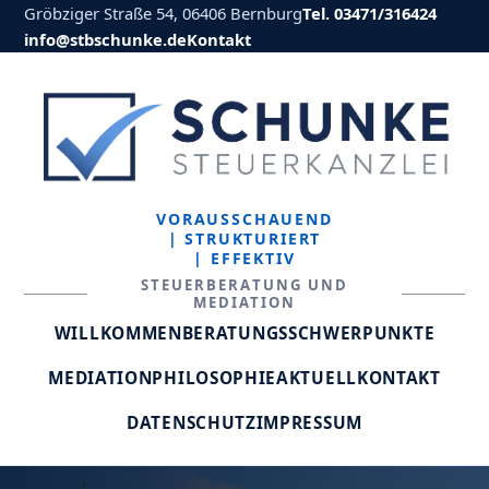
Gröbziger Straße 54, 06406 Bernburg
Tel. 03471/316424
info@stbschunke.de
Kontakt
VORAUSSCHAUEND
| STRUKTURIERT
| EFFEKTIV
STEUERBERATUNG UND
MEDIATION
WILLKOMMEN
BERATUNGSSCHWERPUNKTE
MEDIATION
PHILOSOPHIE
AKTUELL
KONTAKT
DATENSCHUTZ
IMPRESSUM