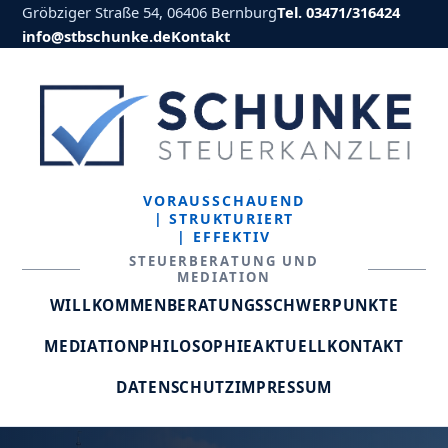
Gröbziger Straße 54, 06406 Bernburg
Tel. 03471/316424
info@stbschunke.de
Kontakt
VORAUSSCHAUEND
| STRUKTURIERT
| EFFEKTIV
STEUERBERATUNG UND
MEDIATION
WILLKOMMEN
BERATUNGSSCHWERPUNKTE
MEDIATION
PHILOSOPHIE
AKTUELL
KONTAKT
DATENSCHUTZ
IMPRESSUM