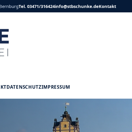
 Bernburg
Tel. 03471/316424
info@stbschunke.de
Kontakt
V
AKT
DATENSCHUTZ
IMPRESSUM