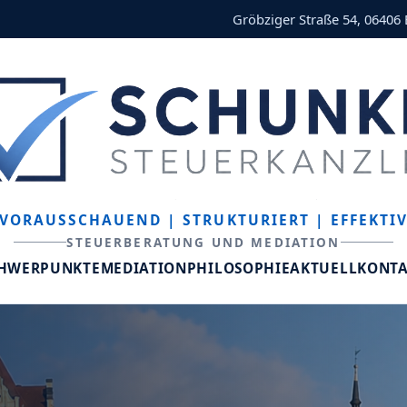
Gröbziger Straße 54, 06406
VORAUSSCHAUEND
| STRUKTURIERT
| EFFEKTI
STEUERBERATUNG UND MEDIATION
CHWERPUNKTE
MEDIATION
PHILOSOPHIE
AKTUELL
KONT