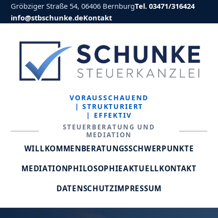
Gröbziger Straße 54, 06406 Bernburg
Tel. 03471/316424
info@stbschunke.de
Kontakt
VORAUSSCHAUEND
| STRUKTURIERT
| EFFEKTIV
STEUERBERATUNG UND
MEDIATION
WILLKOMMEN
BERATUNGSSCHWERPUNKTE
MEDIATION
PHILOSOPHIE
AKTUELL
KONTAKT
DATENSCHUTZ
IMPRESSUM