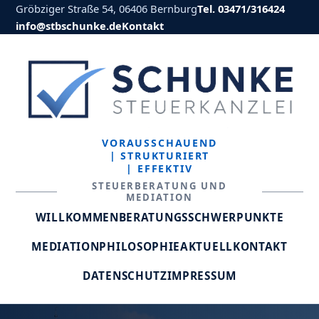
Gröbziger Straße 54, 06406 Bernburg
Tel. 03471/316424
info@stbschunke.de
Kontakt
VORAUSSCHAUEND
| STRUKTURIERT
| EFFEKTIV
STEUERBERATUNG UND
MEDIATION
WILLKOMMEN
BERATUNGSSCHWERPUNKTE
MEDIATION
PHILOSOPHIE
AKTUELL
KONTAKT
DATENSCHUTZ
IMPRESSUM