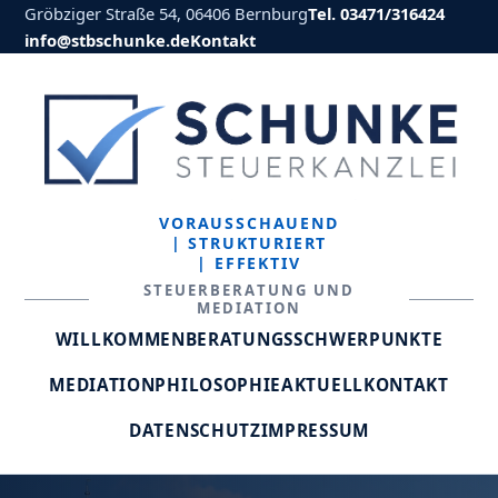
Gröbziger Straße 54, 06406 Bernburg
Tel. 03471/316424
info@stbschunke.de
Kontakt
VORAUSSCHAUEND
| STRUKTURIERT
| EFFEKTIV
STEUERBERATUNG UND
MEDIATION
WILLKOMMEN
BERATUNGSSCHWERPUNKTE
MEDIATION
PHILOSOPHIE
AKTUELL
KONTAKT
DATENSCHUTZ
IMPRESSUM