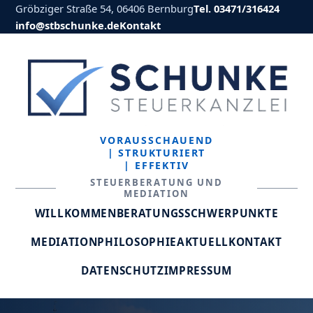
Gröbziger Straße 54, 06406 Bernburg
Tel. 03471/316424
info@stbschunke.de
Kontakt
VORAUSSCHAUEND
| STRUKTURIERT
| EFFEKTIV
STEUERBERATUNG UND
MEDIATION
WILLKOMMEN
BERATUNGSSCHWERPUNKTE
MEDIATION
PHILOSOPHIE
AKTUELL
KONTAKT
DATENSCHUTZ
IMPRESSUM