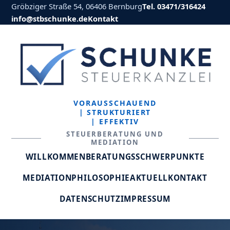
Gröbziger Straße 54, 06406 Bernburg
Tel. 03471/316424
info@stbschunke.de
Kontakt
VORAUSSCHAUEND
| STRUKTURIERT
| EFFEKTIV
STEUERBERATUNG UND
MEDIATION
WILLKOMMEN
BERATUNGSSCHWERPUNKTE
MEDIATION
PHILOSOPHIE
AKTUELL
KONTAKT
DATENSCHUTZ
IMPRESSUM