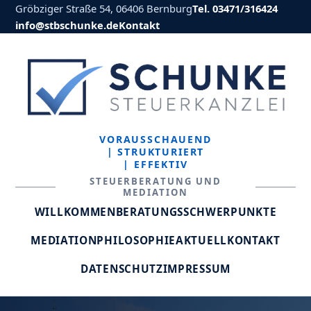
Gröbziger Straße 54, 06406 Bernburg
Tel. 03471/316424
info@stbschunke.de
Kontakt
VORAUSSCHAUEND
| STRUKTURIERT
| EFFEKTIV
STEUERBERATUNG UND
MEDIATION
WILLKOMMEN
BERATUNGSSCHWERPUNKTE
MEDIATION
PHILOSOPHIE
AKTUELL
KONTAKT
DATENSCHUTZ
IMPRESSUM