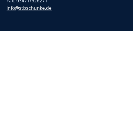
Fax: 03471/626271
info@stbschunke.de