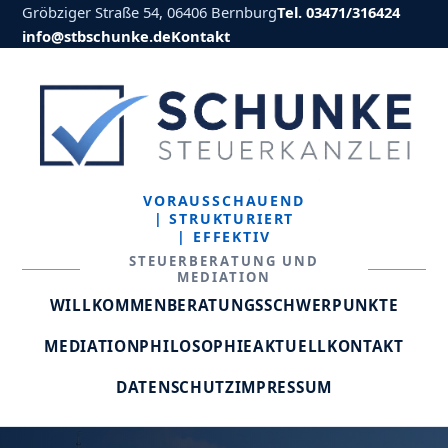
Gröbziger Straße 54, 06406 Bernburg
Tel. 03471/316424
info@stbschunke.de
Kontakt
VORAUSSCHAUEND
| STRUKTURIERT
| EFFEKTIV
STEUERBERATUNG UND
MEDIATION
WILLKOMMEN
BERATUNGSSCHWERPUNKTE
MEDIATION
PHILOSOPHIE
AKTUELL
KONTAKT
DATENSCHUTZ
IMPRESSUM