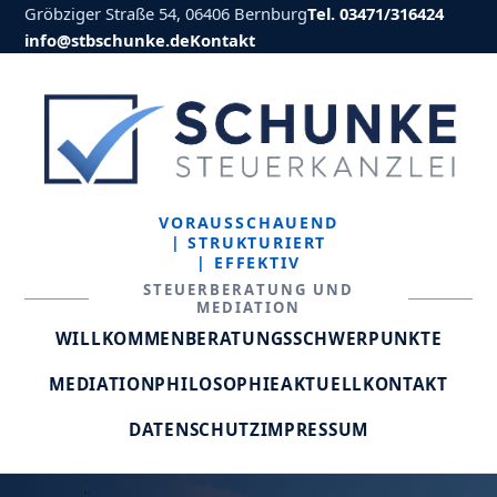
Gröbziger Straße 54, 06406 Bernburg
Tel. 03471/316424
info@stbschunke.de
Kontakt
VORAUSSCHAUEND
| STRUKTURIERT
| EFFEKTIV
STEUERBERATUNG UND
MEDIATION
WILLKOMMEN
BERATUNGSSCHWERPUNKTE
MEDIATION
PHILOSOPHIE
AKTUELL
KONTAKT
DATENSCHUTZ
IMPRESSUM