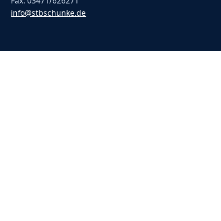
Fax: 03471/626271
info@stbschunke.de