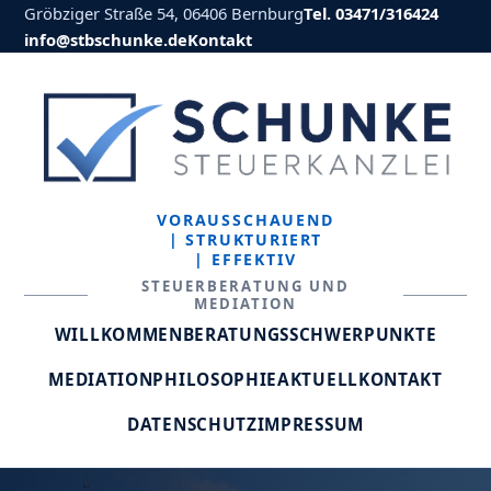
Gröbziger Straße 54, 06406 Bernburg
Tel. 03471/316424
info@stbschunke.de
Kontakt
VORAUSSCHAUEND
| STRUKTURIERT
| EFFEKTIV
STEUERBERATUNG UND
MEDIATION
WILLKOMMEN
BERATUNGSSCHWERPUNKTE
MEDIATION
PHILOSOPHIE
AKTUELL
KONTAKT
DATENSCHUTZ
IMPRESSUM