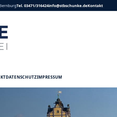
 Bernburg
Tel. 03471/316424
info@stbschunke.de
Kontakt
V
AKT
DATENSCHUTZ
IMPRESSUM