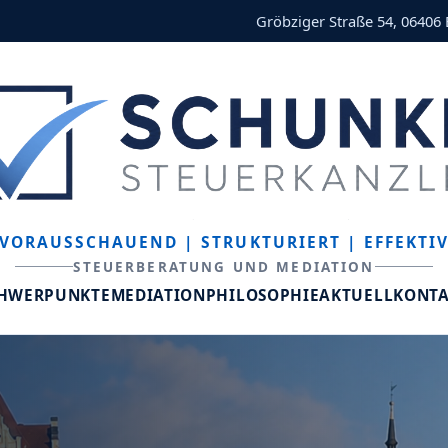
Gröbziger Straße 54, 06406
VORAUSSCHAUEND
| STRUKTURIERT
| EFFEKTI
STEUERBERATUNG UND MEDIATION
CHWERPUNKTE
MEDIATION
PHILOSOPHIE
AKTUELL
KONT