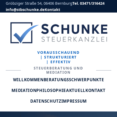
Gröbziger Straße 54, 06406 Bernburg
Tel. 03471/316424
info@stbschunke.de
Kontakt
VORAUSSCHAUEND
| STRUKTURIERT
| EFFEKTIV
STEUERBERATUNG UND
MEDIATION
WILLKOMMEN
BERATUNGSSCHWERPUNKTE
MEDIATION
PHILOSOPHIE
AKTUELL
KONTAKT
DATENSCHUTZ
IMPRESSUM