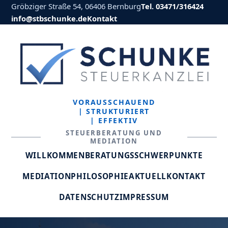
Gröbziger Straße 54, 06406 Bernburg
Tel. 03471/316424
info@stbschunke.de
Kontakt
VORAUSSCHAUEND
| STRUKTURIERT
| EFFEKTIV
STEUERBERATUNG UND
MEDIATION
WILLKOMMEN
BERATUNGSSCHWERPUNKTE
MEDIATION
PHILOSOPHIE
AKTUELL
KONTAKT
DATENSCHUTZ
IMPRESSUM