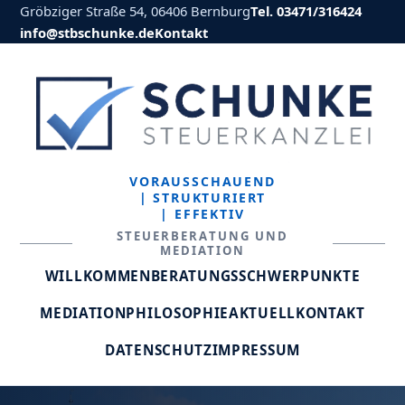
Gröbziger Straße 54, 06406 Bernburg
Tel. 03471/316424
info@stbschunke.de
Kontakt
VORAUSSCHAUEND
| STRUKTURIERT
| EFFEKTIV
STEUERBERATUNG UND
MEDIATION
WILLKOMMEN
BERATUNGSSCHWERPUNKTE
MEDIATION
PHILOSOPHIE
AKTUELL
KONTAKT
DATENSCHUTZ
IMPRESSUM