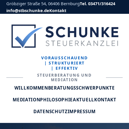
Gröbziger Straße 54, 06406 Bernburg
Tel. 03471/316424
info@stbschunke.de
Kontakt
VORAUSSCHAUEND
| STRUKTURIERT
| EFFEKTIV
STEUERBERATUNG UND
MEDIATION
WILLKOMMEN
BERATUNGSSCHWERPUNKTE
MEDIATION
PHILOSOPHIE
AKTUELL
KONTAKT
DATENSCHUTZ
IMPRESSUM