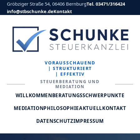
Gröbziger Straße 54, 06406 Bernburg
Tel. 03471/316424
info@stbschunke.de
Kontakt
VORAUSSCHAUEND
| STRUKTURIERT
| EFFEKTIV
STEUERBERATUNG UND
MEDIATION
WILLKOMMEN
BERATUNGSSCHWERPUNKTE
MEDIATION
PHILOSOPHIE
AKTUELL
KONTAKT
DATENSCHUTZ
IMPRESSUM