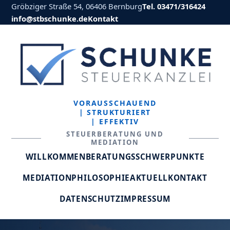
Gröbziger Straße 54, 06406 Bernburg
Tel. 03471/316424
info@stbschunke.de
Kontakt
VORAUSSCHAUEND
| STRUKTURIERT
| EFFEKTIV
STEUERBERATUNG UND
MEDIATION
WILLKOMMEN
BERATUNGSSCHWERPUNKTE
MEDIATION
PHILOSOPHIE
AKTUELL
KONTAKT
DATENSCHUTZ
IMPRESSUM