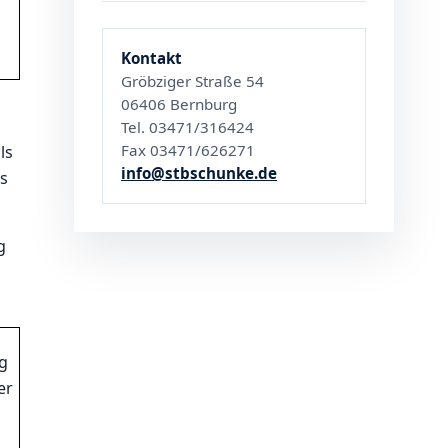
Kontakt
Gröbziger Straße 54
06406 Bernburg
Tel. 03471/316424
Fax 03471/626271
ls
info@stbschunke.de
s
g
ug
er