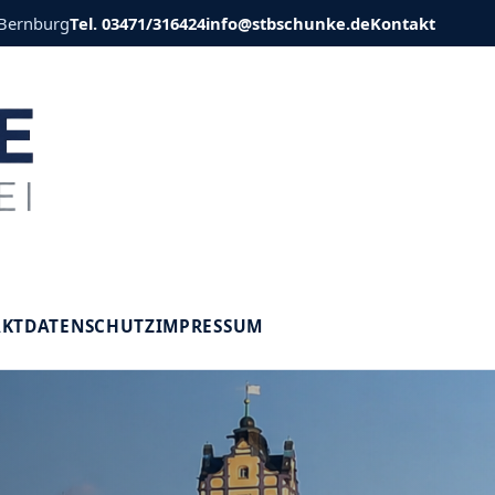
 Bernburg
Tel. 03471/316424
info@stbschunke.de
Kontakt
V
AKT
DATENSCHUTZ
IMPRESSUM