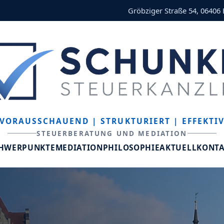
Gröbziger Straße 54, 06406
VORAUSSCHAUEND
| STRUKTURIERT
| EFFEKTI
STEUERBERATUNG UND MEDIATION
CHWERPUNKTE
MEDIATION
PHILOSOPHIE
AKTUELL
KONT