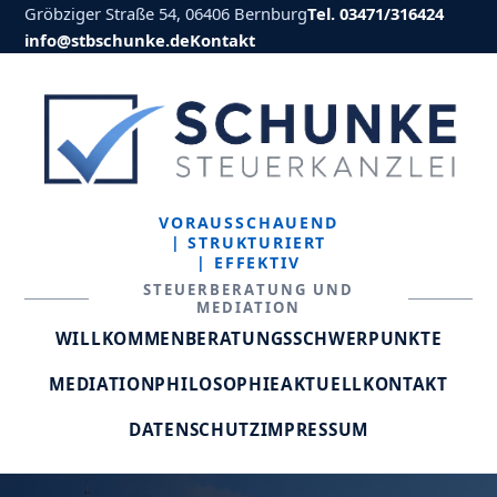
Gröbziger Straße 54, 06406 Bernburg
Tel. 03471/316424
info@stbschunke.de
Kontakt
VORAUSSCHAUEND
| STRUKTURIERT
| EFFEKTIV
STEUERBERATUNG UND
MEDIATION
WILLKOMMEN
BERATUNGSSCHWERPUNKTE
MEDIATION
PHILOSOPHIE
AKTUELL
KONTAKT
DATENSCHUTZ
IMPRESSUM