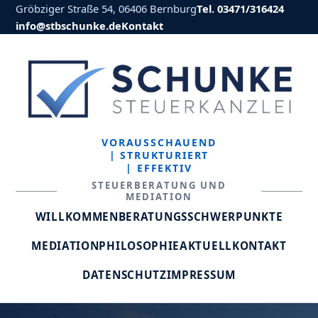
Gröbziger Straße 54, 06406 Bernburg
Tel. 03471/316424
info@stbschunke.de
Kontakt
VORAUSSCHAUEND
| STRUKTURIERT
| EFFEKTIV
STEUERBERATUNG UND
MEDIATION
WILLKOMMEN
BERATUNGSSCHWERPUNKTE
MEDIATION
PHILOSOPHIE
AKTUELL
KONTAKT
DATENSCHUTZ
IMPRESSUM