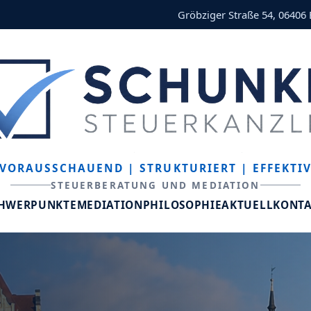
Gröbziger Straße 54, 06406
VORAUSSCHAUEND
| STRUKTURIERT
| EFFEKTI
STEUERBERATUNG UND MEDIATION
CHWERPUNKTE
MEDIATION
PHILOSOPHIE
AKTUELL
KONT