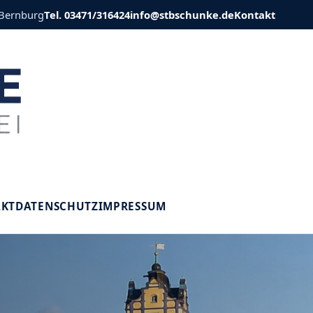
 Bernburg
Tel. 03471/316424
info@stbschunke.de
Kontakt
V
AKT
DATENSCHUTZ
IMPRESSUM