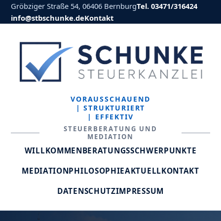
Gröbziger Straße 54, 06406 Bernburg
Tel. 03471/316424
info@stbschunke.de
Kontakt
VORAUSSCHAUEND
| STRUKTURIERT
| EFFEKTIV
STEUERBERATUNG UND
MEDIATION
WILLKOMMEN
BERATUNGSSCHWERPUNKTE
MEDIATION
PHILOSOPHIE
AKTUELL
KONTAKT
DATENSCHUTZ
IMPRESSUM