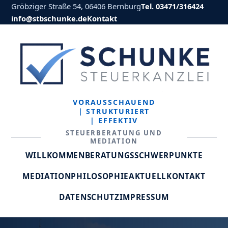
Gröbziger Straße 54, 06406 Bernburg
Tel. 03471/316424
info@stbschunke.de
Kontakt
VORAUSSCHAUEND
| STRUKTURIERT
| EFFEKTIV
STEUERBERATUNG UND
MEDIATION
WILLKOMMEN
BERATUNGSSCHWERPUNKTE
MEDIATION
PHILOSOPHIE
AKTUELL
KONTAKT
DATENSCHUTZ
IMPRESSUM