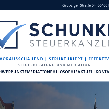
Gröbziger Straße 54, 06406
VORAUSSCHAUEND
| STRUKTURIERT
| EFFEKTI
STEUERBERATUNG UND MEDIATION
CHWERPUNKTE
MEDIATION
PHILOSOPHIE
AKTUELL
KONT