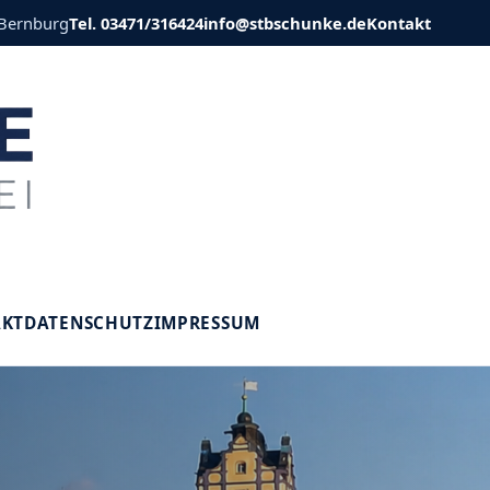
 Bernburg
Tel. 03471/316424
info@stbschunke.de
Kontakt
V
AKT
DATENSCHUTZ
IMPRESSUM