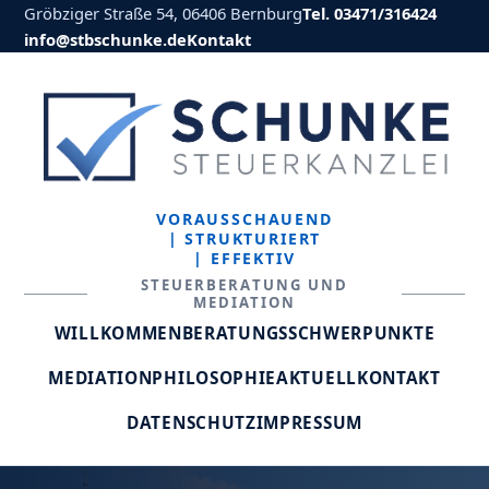
Gröbziger Straße 54, 06406 Bernburg
Tel. 03471/316424
info@stbschunke.de
Kontakt
VORAUSSCHAUEND
| STRUKTURIERT
| EFFEKTIV
STEUERBERATUNG UND
MEDIATION
WILLKOMMEN
BERATUNGSSCHWERPUNKTE
MEDIATION
PHILOSOPHIE
AKTUELL
KONTAKT
DATENSCHUTZ
IMPRESSUM