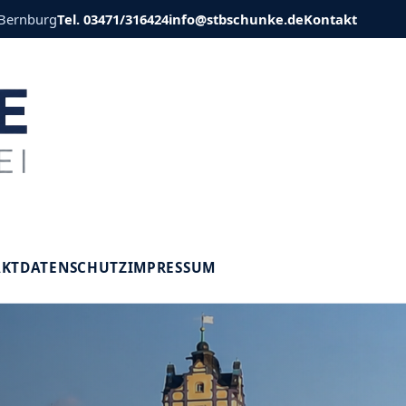
 Bernburg
Tel. 03471/316424
info@stbschunke.de
Kontakt
V
AKT
DATENSCHUTZ
IMPRESSUM