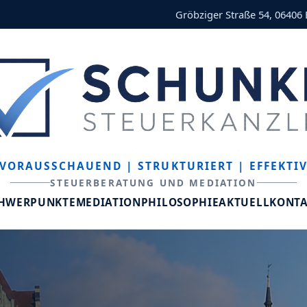
Gröbziger Straße 54, 06406
VORAUSSCHAUEND
| STRUKTURIERT
| EFFEKTI
STEUERBERATUNG UND MEDIATION
CHWERPUNKTE
MEDIATION
PHILOSOPHIE
AKTUELL
KONT