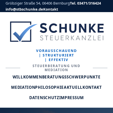
Gröbziger Straße 54, 06406 Bernburg
Tel. 03471/316424
info@stbschunke.de
Kontakt
VORAUSSCHAUEND
| STRUKTURIERT
| EFFEKTIV
STEUERBERATUNG UND
MEDIATION
WILLKOMMEN
BERATUNGSSCHWERPUNKTE
MEDIATION
PHILOSOPHIE
AKTUELL
KONTAKT
DATENSCHUTZ
IMPRESSUM