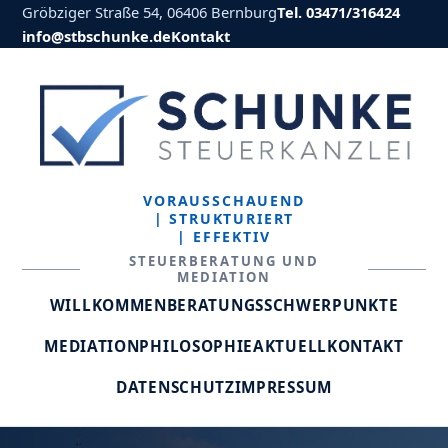
Gröbziger Straße 54, 06406 Bernburg
Tel. 03471/316424
info@stbschunke.de
Kontakt
VORAUSSCHAUEND
| STRUKTURIERT
| EFFEKTIV
STEUERBERATUNG UND
MEDIATION
WILLKOMMEN
BERATUNGSSCHWERPUNKTE
MEDIATION
PHILOSOPHIE
AKTUELL
KONTAKT
DATENSCHUTZ
IMPRESSUM