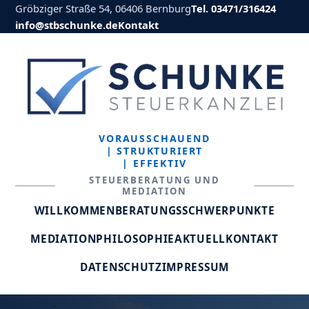
Gröbziger Straße 54, 06406 Bernburg
Tel. 03471/316424
info@stbschunke.de
Kontakt
VORAUSSCHAUEND
| STRUKTURIERT
| EFFEKTIV
STEUERBERATUNG UND
MEDIATION
WILLKOMMEN
BERATUNGSSCHWERPUNKTE
MEDIATION
PHILOSOPHIE
AKTUELL
KONTAKT
DATENSCHUTZ
IMPRESSUM