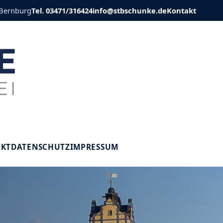
 Bernburg
Tel. 03471/316424
info@stbschunke.de
Kontakt
V
AKT
DATENSCHUTZ
IMPRESSUM