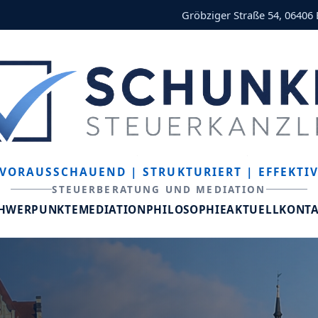
Gröbziger Straße 54, 06406
VORAUSSCHAUEND
| STRUKTURIERT
| EFFEKTI
STEUERBERATUNG UND MEDIATION
CHWERPUNKTE
MEDIATION
PHILOSOPHIE
AKTUELL
KONT