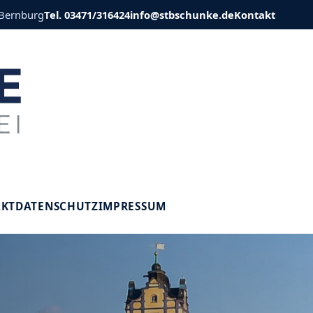
 Bernburg
Tel. 03471/316424
info@stbschunke.de
Kontakt
V
AKT
DATENSCHUTZ
IMPRESSUM