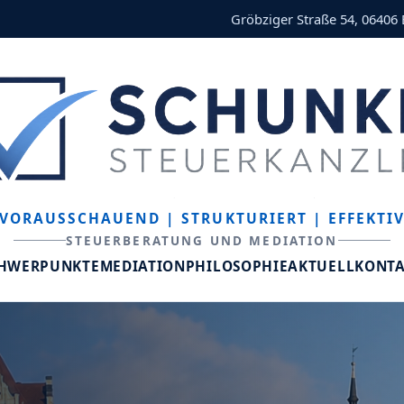
Gröbziger Straße 54, 06406
VORAUSSCHAUEND
| STRUKTURIERT
| EFFEKTI
STEUERBERATUNG UND MEDIATION
CHWERPUNKTE
MEDIATION
PHILOSOPHIE
AKTUELL
KONT