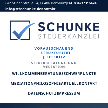
Gröbziger Straße 54, 06406 Bernburg
Tel. 03471/316424
info@stbschunke.de
Kontakt
VORAUSSCHAUEND
| STRUKTURIERT
| EFFEKTIV
STEUERBERATUNG UND
MEDIATION
WILLKOMMEN
BERATUNGSSCHWERPUNKTE
MEDIATION
PHILOSOPHIE
AKTUELL
KONTAKT
DATENSCHUTZ
IMPRESSUM