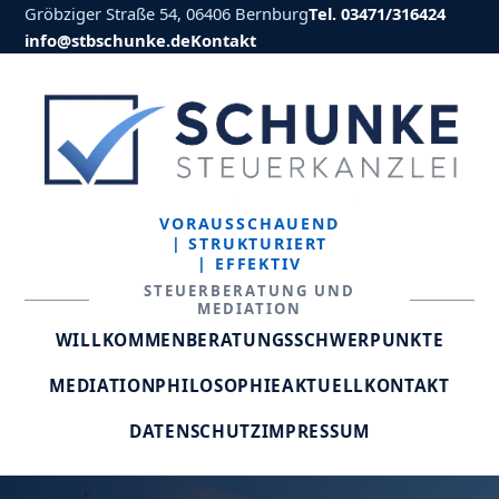
Gröbziger Straße 54, 06406 Bernburg
Tel. 03471/316424
info@stbschunke.de
Kontakt
VORAUSSCHAUEND
| STRUKTURIERT
| EFFEKTIV
STEUERBERATUNG UND
MEDIATION
WILLKOMMEN
BERATUNGSSCHWERPUNKTE
MEDIATION
PHILOSOPHIE
AKTUELL
KONTAKT
DATENSCHUTZ
IMPRESSUM