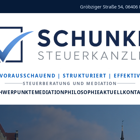
Gröbziger Straße 54, 06406
VORAUSSCHAUEND
| STRUKTURIERT
| EFFEKTI
STEUERBERATUNG UND MEDIATION
CHWERPUNKTE
MEDIATION
PHILOSOPHIE
AKTUELL
KONT