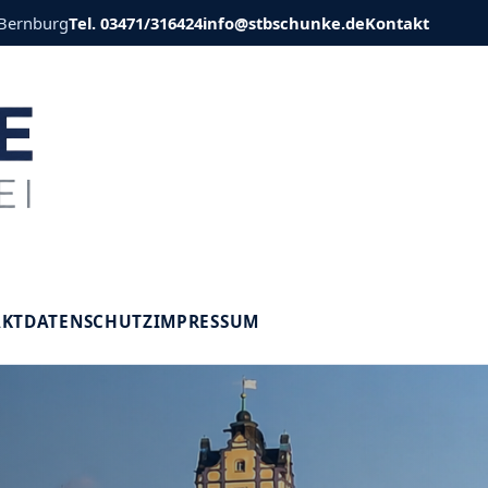
 Bernburg
Tel. 03471/316424
info@stbschunke.de
Kontakt
V
AKT
DATENSCHUTZ
IMPRESSUM