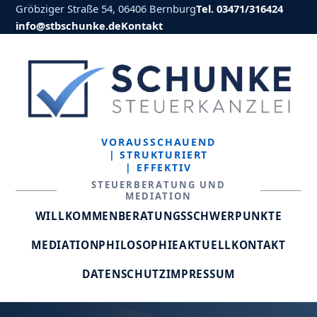
Gröbziger Straße 54, 06406 Bernburg
Tel. 03471/316424
info@stbschunke.de
Kontakt
VORAUSSCHAUEND
| STRUKTURIERT
| EFFEKTIV
STEUERBERATUNG UND
MEDIATION
WILLKOMMEN
BERATUNGSSCHWERPUNKTE
MEDIATION
PHILOSOPHIE
AKTUELL
KONTAKT
DATENSCHUTZ
IMPRESSUM